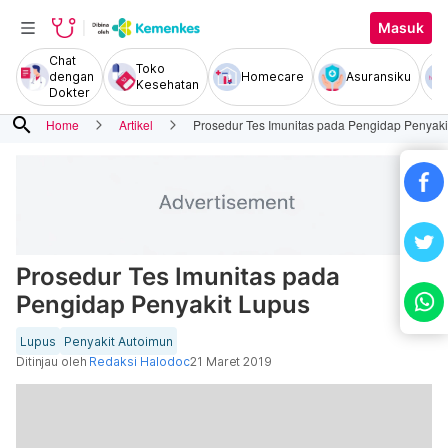
Masuk
Chat
Toko
dengan
Homecare
Asuransiku
Kesehatan
Dokter
search
Home
Artikel
Prosedur Tes Imunitas pada Pengidap Penyaki
Prosedur Tes Imunitas pada
Pengidap Penyakit Lupus
Lupus
Penyakit Autoimun
Ditinjau oleh
Redaksi Halodoc
21 Maret 2019