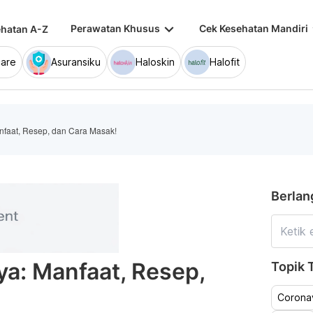
keyboard_arrow_down
keybo
Perawatan Khusus
Cek Kesehatan Mandiri
hatan A-Z
are
Asuransiku
Haloskin
Halofit
faat, Resep, dan Cara Masak!
Berlan
a: Manfaat, Resep,
Topik T
Coronav