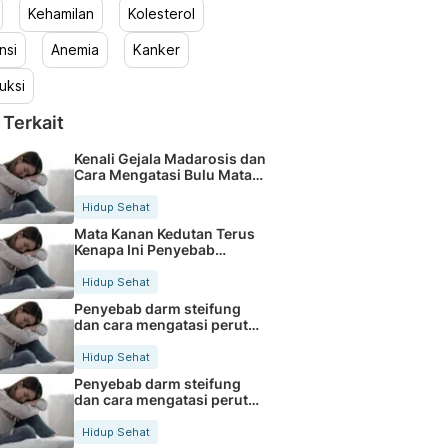
Kehamilan
Kolesterol
nsi
Anemia
Kanker
uksi
 Terkait
Kenali Gejala Madarosis dan
Cara Mengatasi Bulu Mata
Rontok
Hidup Sehat
Mata Kanan Kedutan Terus
Kenapa Ini Penyebab
Medisnya
Hidup Sehat
Penyebab darm steifung
dan cara mengatasi perut
kaku secara alami
Hidup Sehat
Penyebab darm steifung
dan cara mengatasi perut
kaku secara alami
Hidup Sehat