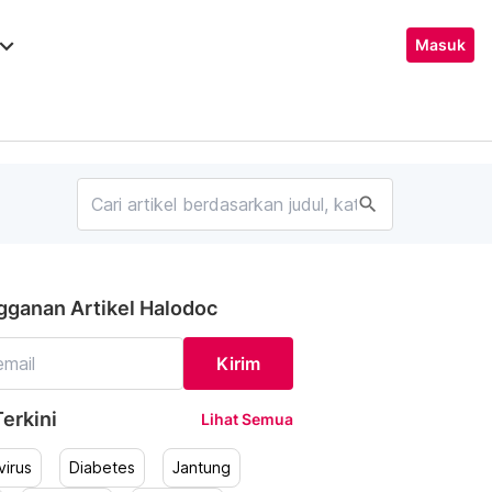
ard_arrow_down
Masuk
search
gganan Artikel Halodoc
Kirim
erkini
Lihat Semua
irus
Diabetes
Jantung