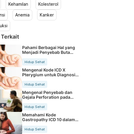
Kehamilan
Kolesterol
nsi
Anemia
Kanker
uksi
 Terkait
Pahami Berbagai Hal yang
Menjadi Penyebab Buta
Warna
Hidup Sehat
Mengenal Kode ICD X
Pterygium untuk Diagnosis
Mata
Hidup Sehat
Mengenal Penyebab dan
Gejala Perforation pada
Tubuh
Hidup Sehat
Memahami Kode
Gastropathy ICD 10 dalam
Rekam Medis Pasien
Hidup Sehat