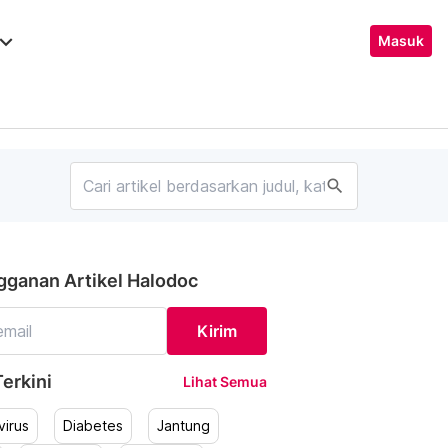
ard_arrow_down
Masuk
search
gganan Artikel Halodoc
Kirim
erkini
Lihat Semua
irus
Diabetes
Jantung