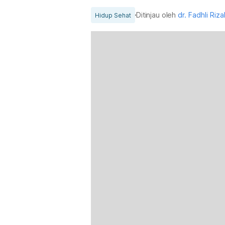
Ditinjau oleh
dr. Fadhli Riz
Hidup Sehat