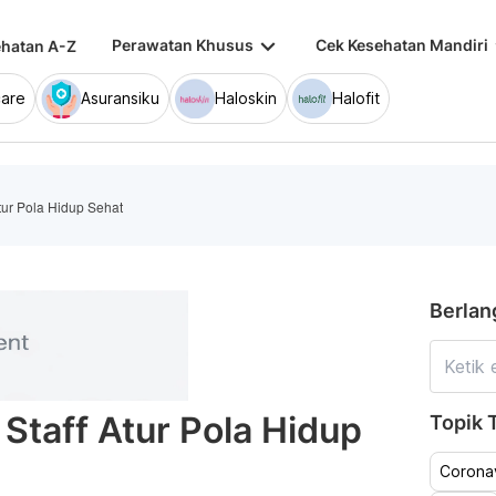
keyboard_arrow_down
keybo
Perawatan Khusus
Cek Kesehatan Mandiri
hatan A-Z
are
Asuransiku
Haloskin
Halofit
Atur Pola Hidup Sehat
Berlan
 Staff Atur Pola Hidup
Topik T
Coronav