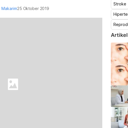
Stroke
al Makarim
25 Oktober 2019
Hiperte
Reprod
Artikel