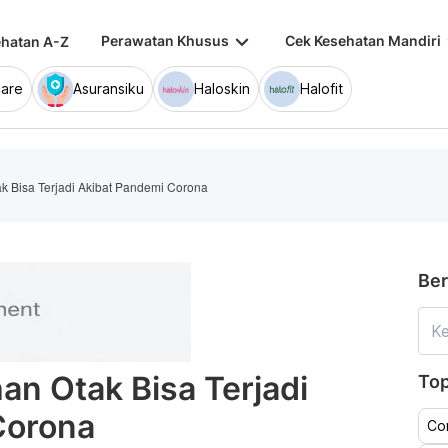
keyboard_arrow_down
keybo
Perawatan Khusus
Cek Kesehatan Mandiri
hatan A-Z
are
Asuransiku
Haloskin
Halofit
k Bisa Terjadi Akibat Pandemi Corona
Ber
an Otak Bisa Terjadi
Top
Corona
Co