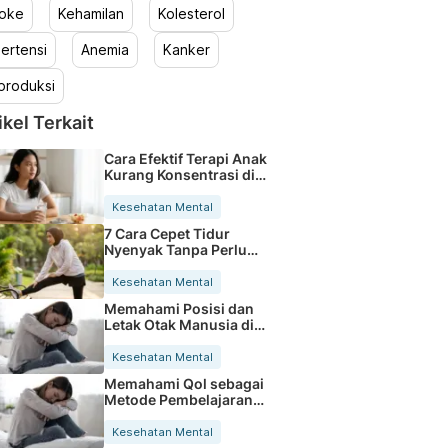
roke
Kehamilan
Kolesterol
ertensi
Anemia
Kanker
produksi
ikel Terkait
Cara Efektif Terapi Anak
Kurang Konsentrasi di
Rumah
Kesehatan Mental
7 Cara Cepet Tidur
Nyenyak Tanpa Perlu
Obat Tidur
Kesehatan Mental
Memahami Posisi dan
Letak Otak Manusia di
Dalam Kepala
Kesehatan Mental
Memahami Qol sebagai
Metode Pembelajaran
Berkualitas
Kesehatan Mental