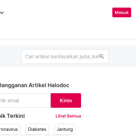
ard_arrow_down
Masuk
search
langganan Artikel Halodoc
Kirim
ik Terkini
Lihat Semua
ronavirus
Diabetes
Jantung