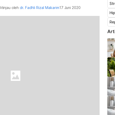
St
Ditinjau oleh
dr. Fadhli Rizal Makarim
17 Juni 2020
Hip
Re
Art