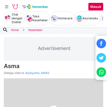
Masuk
Chat
Toko
dengan
Homecare
Asuransiku
Kesehatan
Dokter
search
Home
Kesehatan
Asma
Ditinjau oleh
dr. Budiyanto, MARS