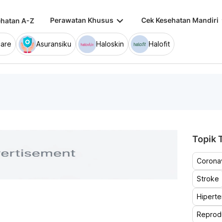
keyboard_arrow_down
keybo
Perawatan Khusus
Cek Kesehatan Mandiri
hatan A-Z
are
Asuransiku
Haloskin
Halofit
Topik T
Coronav
Stroke
Hiperte
Reprod