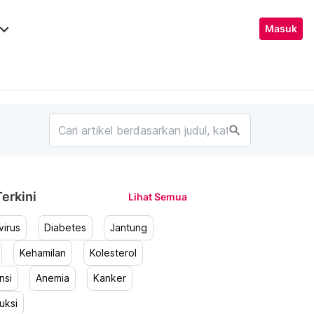
ard_arrow_down
Masuk
search
erkini
Lihat Semua
irus
Diabetes
Jantung
Kehamilan
Kolesterol
nsi
Anemia
Kanker
uksi