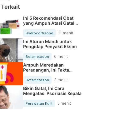
 Terkait
Ini 5 Rekomendasi Obat
yang Ampuh Atasi Gatal
Kemaluan Pria
11 menit
Hydrocortisone
Ini Aturan Mandi untuk
Pengidap Penyakit Eksim
6 menit
Betametason
Ampuh Meredakan
Peradangan, Ini Fakta
tentang Betametason
3 menit
Betametason
Bikin Gatal, Ini Cara
Mengatasi Psoriasis Kepala
5 menit
Perawatan Kulit