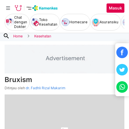
Masuk
Chat
Toko
dengan
Homecare
Asuransiku
Kesehatan
Dokter
search
Home
Kesehatan
Bruxism
Ditinjau oleh
dr. Fadhli Rizal Makarim