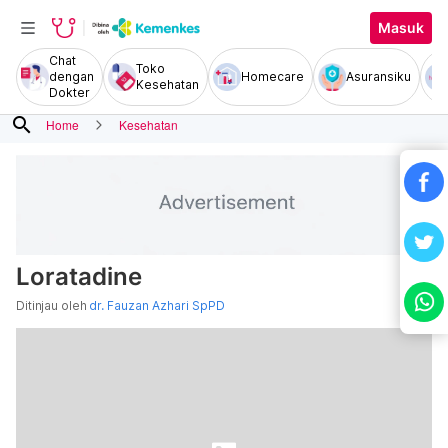
Masuk
Chat
Toko
dengan
Homecare
Asuransiku
Kesehatan
Dokter
search
Home
Kesehatan
Loratadine
Ditinjau oleh
dr. Fauzan Azhari SpPD