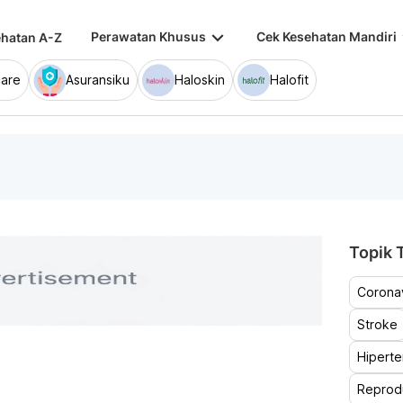
keyboard_arrow_down
keybo
Perawatan Khusus
Cek Kesehatan Mandiri
hatan A-Z
are
Asuransiku
Haloskin
Halofit
Topik T
Coronav
Stroke
Hiperte
Reprod