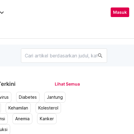
ard_arrow_down
Masuk
search
erkini
Lihat Semua
irus
Diabetes
Jantung
Kehamilan
Kolesterol
nsi
Anemia
Kanker
uksi