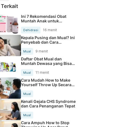
 Terkait
Ini 7 Rekomendasi Obat
Muntah Anak untuk
Mengatasi Mual dan
Dehidrasi
16 menit
Dehidrasi
Kepala Pusing dan Mual? Ini
Penyebab dan Cara
Mengatasinya
9 menit
Mual
Daftar Obat Mual dan
Muntah Dewasa yang Bisa
Dibeli di Apotik
11 menit
Mual
Cara Mudah How to Make
Yourself Throw Up Secara
Aman
Mual
Kenali Gejala CHS Syndrome
dan Cara Penanganan Tepat
Mual
Cara Ampuh How to Stop