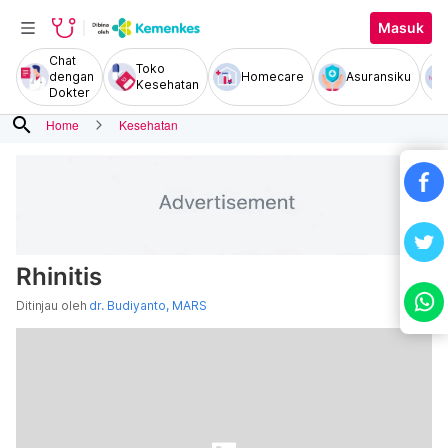
Masuk
Chat
Toko
dengan
Homecare
Asuransiku
Kesehatan
Dokter
search
Home
Kesehatan
Rhinitis
Ditinjau oleh
dr. Budiyanto, MARS