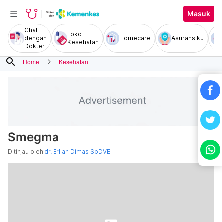
Masuk
Chat
Toko
dengan
Homecare
Asuransiku
Kesehatan
Dokter
search
Home
Kesehatan
Smegma
Ditinjau oleh
dr. Erlian Dimas SpDVE