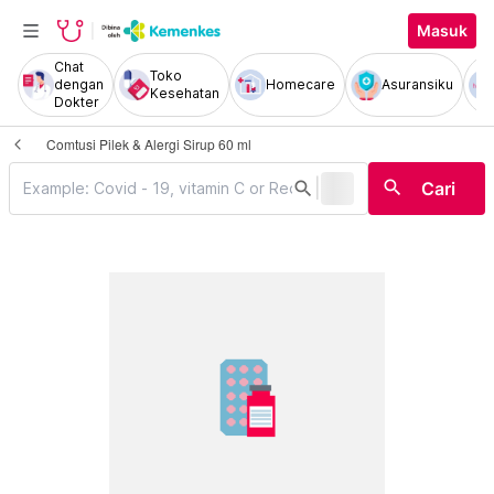
Masuk
Chat
Toko
dengan
Homecare
Asuransiku
Kesehatan
Dokter
Comtusi Pilek & Alergi Sirup 60 ml
|
search
search
Cari