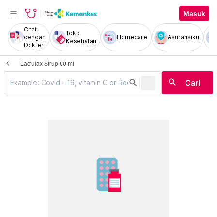
Masuk
Chat
Toko
dengan
Homecare
Asuransiku
Kesehatan
Dokter
Lactulax Sirup 60 ml
|
search
search
Cari