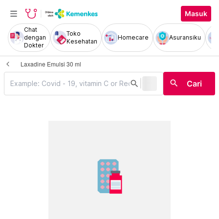
Masuk
Chat
Toko
dengan
Homecare
Asuransiku
Kesehatan
Dokter
Laxadine Emulsi 30 ml
|
search
search
Cari