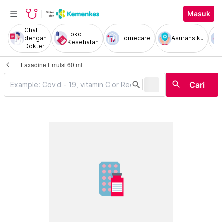
Masuk
Chat
Toko
dengan
Homecare
Asuransiku
Kesehatan
Dokter
Laxadine Emulsi 60 ml
|
search
search
Cari