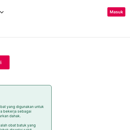
ard_arrow_down
Masuk
i
at yang digunakan untuk
a bekerja sebagai
rkan dahak.
alah obat batuk yang
hak disertai sakit