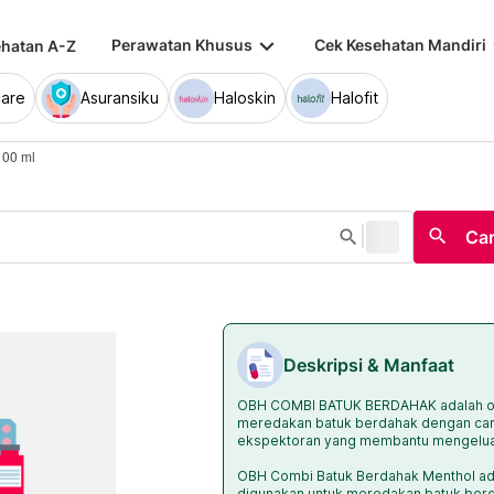
keyboard_arrow_down
keybo
Perawatan Khusus
Cek Kesehatan Mandiri
hatan A-Z
are
Asuransiku
Haloskin
Halofit
100 ml
|
search
search
Car
Deskripsi & Manfaat
OBH COMBI BATUK BERDAHAK adalah ob
meredakan batuk berdahak dengan car
ekspektoran yang membantu mengelua
OBH Combi Batuk Berdahak Menthol ad
digunakan untuk meredakan batuk berda