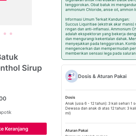
tenggorokan. Obat batuk ini mengandung
ammonium Chloride, anise oil, ammon li
Informasi Umum Terkait Kandungan:
Succus Liquiritiae (ekstrak akar manis)
ringan dan anti-inflamasi. Ammonium C
adalah ekspektoran yang bekerja den
dan mengurangi kekentalan dahak. Me
menyejukkan pada tenggorokan. Kombi
mengencerkan dan mempermudah peng
memberikan sensasi lega pada saluran
Batuk
nthol Sirup
Dosis & Aturan Pakai
Dosis
000
Anak (usia 6 - 12 tahun): 3 kali sehari 1 
Dewasa dan anak di atas 12 tahun: 3 kal
apotik
ml)
e Keranjang
Aturan Pakai