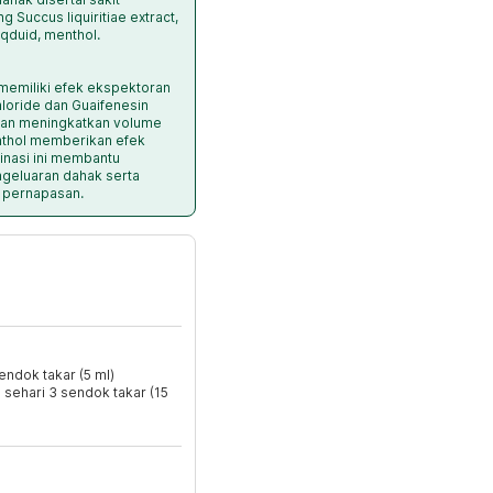
 Succus liquiritiae extract,
qduid, menthol.
 memiliki efek ekspektoran
hloride dan Guaifenesin
gan meningkatkan volume
nthol memberikan efek
nasi ini membantu
eluaran dahak serta
 pernapasan.
sendok takar (5 ml)
i sehari 3 sendok takar (15