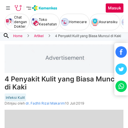
Masuk
Chat
Toko
dengan
Homecare
Asuransiku
Kesehatan
Dokter
search
Home
Artikel
4 Penyakit Kulit yang Biasa Muncul di Kaki
4 Penyakit Kulit yang Biasa Muncul
di Kaki
Infeksi Kulit
Ditinjau oleh
dr. Fadhli Rizal Makarim
10 Juli 2019