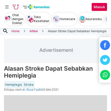
Masuk
Chat
Toko
dengan
Homecare
Asuransiku
Kesehatan
Dokter
search
Home
Artikel
Alasan Stroke Dapat Sebabkan Hemiplegia
Alasan Stroke Dapat Sebabkan
Hemiplegia
Hemiplegia
Stroke
Ditinjau oleh
dr. Rizal Fadli
06 Mei 2021