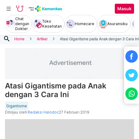
Masuk
Chat
Toko
dengan
Homecare
Asuransiku
Kesehatan
Dokter
search
Home
Artikel
Atasi Gigantisme pada Anak dengan 3 Cara Ini
Atasi Gigantisme pada Anak
dengan 3 Cara Ini
Gigantisme
Ditinjau oleh
Redaksi Halodoc
27 Februari 2019