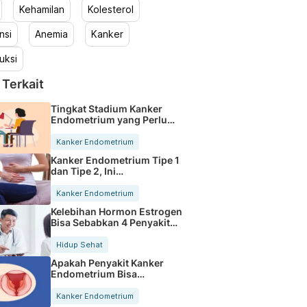
Kehamilan
Kolesterol
nsi
Anemia
Kanker
uksi
 Terkait
Tingkat Stadium Kanker
Endometrium yang Perlu
Diketahui
Kanker Endometrium
Kanker Endometrium Tipe 1
dan Tipe 2, Ini
Perbedaannya
Kanker Endometrium
Kelebihan Hormon Estrogen
Bisa Sebabkan 4 Penyakit
Ini
Hidup Sehat
Apakah Penyakit Kanker
Endometrium Bisa
Menurun?
Kanker Endometrium