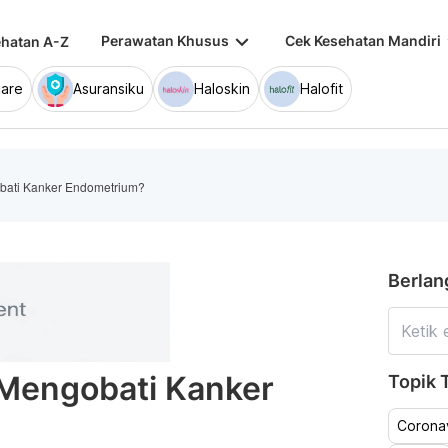
keyboard_arrow_down
keybo
Perawatan Khusus
Cek Kesehatan Mandiri
hatan A-Z
are
Asuransiku
Haloskin
Halofit
ati Kanker Endometrium?
Berlan
Mengobati Kanker
Topik T
Coronav