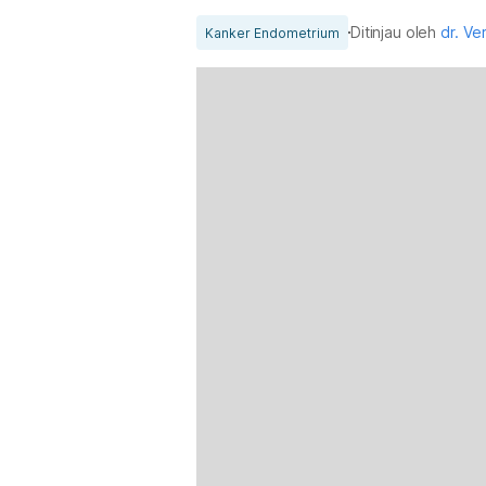
Ditinjau oleh
dr. V
Kanker Endometrium