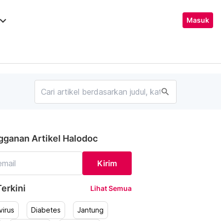
ard_arrow_down
Masuk
search
gganan Artikel Halodoc
Kirim
erkini
Lihat Semua
irus
Diabetes
Jantung