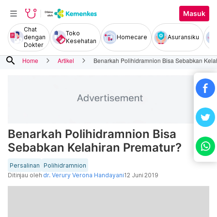
Masuk
Chat
Toko
dengan
Homecare
Asuransiku
Kesehatan
Dokter
search
Home
Artikel
Benarkah Polihidramnion Bisa Sebabkan Kela
Benarkah Polihidramnion Bisa
Sebabkan Kelahiran Prematur?
Persalinan
Polihidramnion
Ditinjau oleh
dr. Verury Verona Handayani
12 Juni 2019