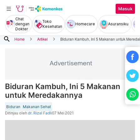
Masuk
Chat
Toko
dengan
Homecare
Asuransiku
Kesehatan
Dokter
search
Home
Artikel
Biduran Kambuh, Ini 5 Makanan untuk Mered
Biduran Kambuh, Ini 5 Makanan
untuk Meredakannya
Biduran
Makanan Sehat
Ditinjau oleh
dr. Rizal Fadli
07 Mei 2021