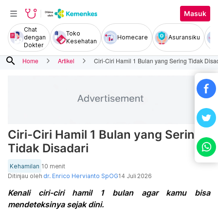
Masuk
Chat
Toko
dengan
Homecare
Asuransiku
Kesehatan
Dokter
search
Home
Artikel
Ciri-Ciri Hamil 1 Bulan yang Sering Tidak Disa
Ciri-Ciri Hamil 1 Bulan yang Sering
Tidak Disadari
Kehamilan
10 menit
Ditinjau oleh
dr. Enrico Hervianto SpOG
14 Juli 2026
Kenali ciri-ciri hamil 1 bulan agar kamu bisa
mendeteksinya sejak dini.