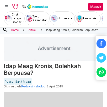
Masuk
Chat
Toko
dengan
Homecare
Asuransiku
Kesehatan
Dokter
search
Home
Artikel
Idap Maag Kronis, Bolehkah Berpuasa?
Idap Maag Kronis, Bolehkah
Berpuasa?
Puasa
Sakit Maag
Ditinjau oleh
Redaksi Halodoc
12 April 2019