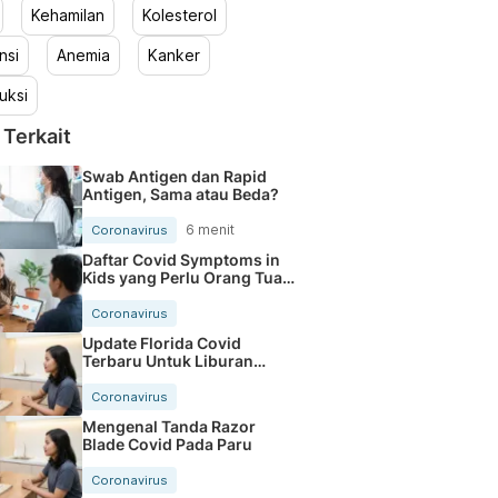
Kehamilan
Kolesterol
nsi
Anemia
Kanker
uksi
 Terkait
Swab Antigen dan Rapid
Antigen, Sama atau Beda?
6 menit
Coronavirus
Daftar Covid Symptoms in
Kids yang Perlu Orang Tua
Tahu
Coronavirus
Update Florida Covid
Terbaru Untuk Liburan
Makin Aman
Coronavirus
Mengenal Tanda Razor
Blade Covid Pada Paru
Coronavirus