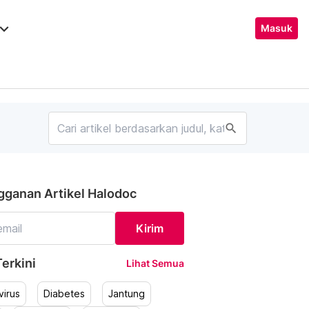
ard_arrow_down
Masuk
search
gganan Artikel Halodoc
Kirim
erkini
Lihat Semua
irus
Diabetes
Jantung