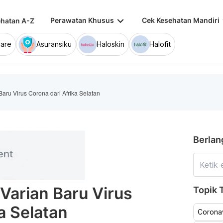
keyboard_arrow_down
keybo
Perawatan Khusus
Cek Kesehatan Mandiri
hatan A-Z
are
Asuransiku
Haloskin
Halofit
 Baru Virus Corona dari Afrika Selatan
Berlan
 Varian Baru Virus
Topik T
a Selatan
Coronav