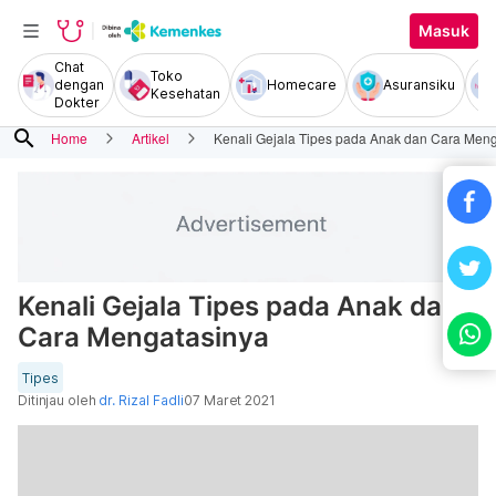
Masuk
Chat
Toko
dengan
Homecare
Asuransiku
Kesehatan
Dokter
search
Home
Artikel
Kenali Gejala Tipes pada Anak dan Cara Men
Kenali Gejala Tipes pada Anak dan
Cara Mengatasinya
Tipes
Ditinjau oleh
dr. Rizal Fadli
07 Maret 2021