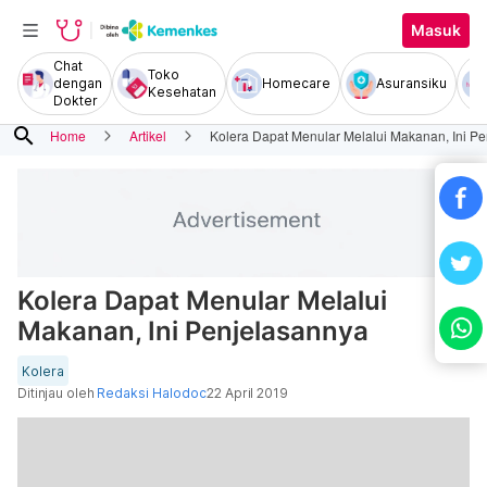
Masuk
Chat
Toko
dengan
Homecare
Asuransiku
Kesehatan
Dokter
search
Home
Artikel
Kolera Dapat Menular Melalui Makanan, Ini P
Kolera Dapat Menular Melalui
Makanan, Ini Penjelasannya
Kolera
Ditinjau oleh
Redaksi Halodoc
22 April 2019