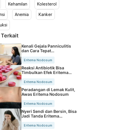
Kehamilan
Kolesterol
nsi
Anemia
Kanker
uksi
 Terkait
Kenali Gejala Panniculitis
dan Cara Tepat
Mengatasinya
Eritema Nodosum
Reaksi Antibiotik Bisa
Timbulkan Efek Eritema
Nodosum
Eritema Nodosum
Peradangan di Lemak Kulit,
Awas Eritema Nodosum
Eritema Nodosum
Nyeri Sendi dan Bersin, Bisa
Jadi Tanda Eritema
Nodosum
Eritema Nodosum