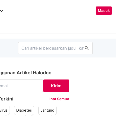
ard_arrow_down
Masuk
search
gganan Artikel Halodoc
Kirim
erkini
Lihat Semua
irus
Diabetes
Jantung