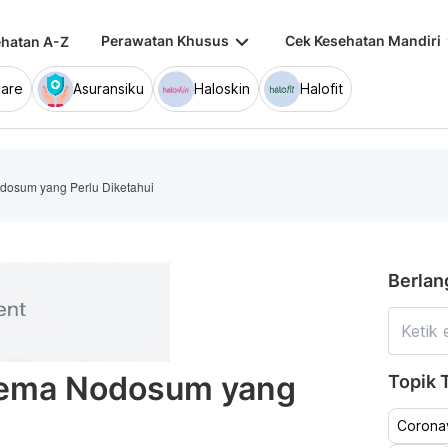
keyboard_arrow_down
keybo
Perawatan Khusus
Cek Kesehatan Mandiri
hatan A-Z
are
Asuransiku
Haloskin
Halofit
dosum yang Perlu Diketahui
Berlan
hema Nodosum yang
Topik T
Coronav