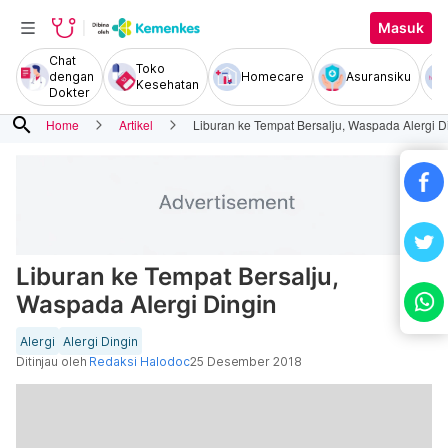
Masuk
Chat
Toko
dengan
Homecare
Asuransiku
Kesehatan
Dokter
search
Home
Artikel
Liburan ke Tempat Bersalju, Waspada Alergi D
Liburan ke Tempat Bersalju,
Waspada Alergi Dingin
Alergi
Alergi Dingin
Ditinjau oleh
Redaksi Halodoc
25 Desember 2018