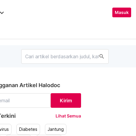
ard_arrow_down
Masuk
search
gganan Artikel Halodoc
Kirim
erkini
Lihat Semua
irus
Diabetes
Jantung