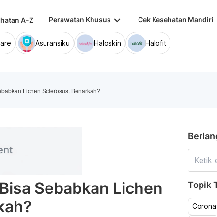
keyboard_arrow_down
keybo
Perawatan Khusus
Cek Kesehatan Mandiri
hatan A-Z
are
Asuransiku
Haloskin
Halofit
ebabkan Lichen Sclerosus, Benarkah?
Berlan
 Bisa Sebabkan Lichen
Topik T
kah?
Coronav