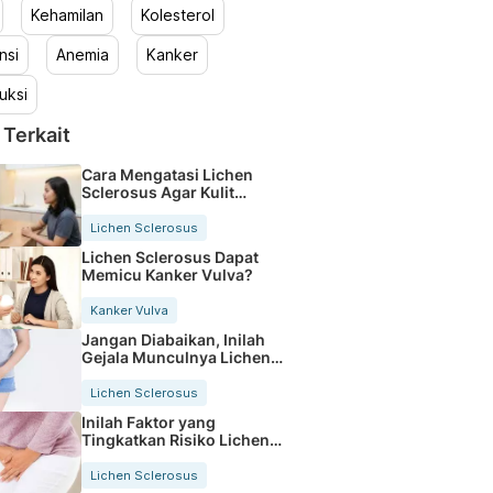
Kehamilan
Kolesterol
nsi
Anemia
Kanker
uksi
 Terkait
Cara Mengatasi Lichen
Sclerosus Agar Kulit
Kembali Sehat
Lichen Sclerosus
Lichen Sclerosus Dapat
Memicu Kanker Vulva?
Kanker Vulva
Jangan Diabaikan, Inilah
Gejala Munculnya Lichen
Sclerosus
Lichen Sclerosus
Inilah Faktor yang
Tingkatkan Risiko Lichen
Sclerosus
Lichen Sclerosus