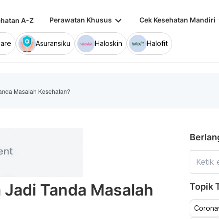
keyboard_arrow_down
keybo
Perawatan Khusus
Cek Kesehatan Mandiri
hatan A-Z
are
Asuransiku
Haloskin
Halofit
 Tanda Masalah Kesehatan?
Berlan
a Jadi Tanda Masalah
Topik T
Coronav