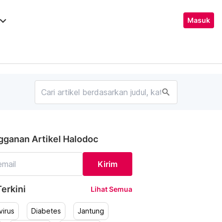
ard_arrow_down
Masuk
search
gganan Artikel Halodoc
Kirim
erkini
Lihat Semua
irus
Diabetes
Jantung