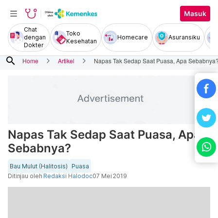
Masuk
Chat
Toko
dengan
Homecare
Asuransiku
Kesehatan
Dokter
search
Home
Artikel
Napas Tak Sedap Saat Puasa, Apa Sebabnya
Napas Tak Sedap Saat Puasa, Apa
Sebabnya?
Bau Mulut (Halitosis)
Puasa
Ditinjau oleh
Redaksi Halodoc
07 Mei 2019