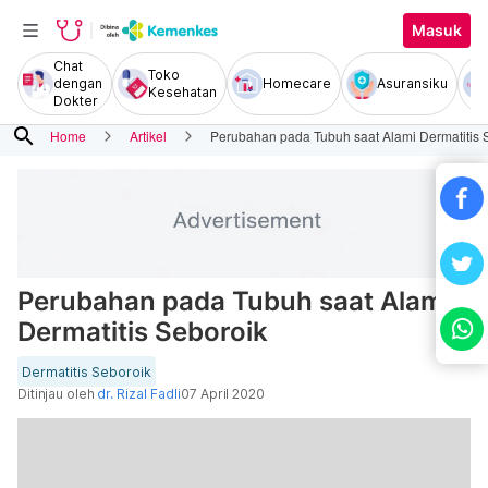
Masuk
Chat
Toko
dengan
Homecare
Asuransiku
Kesehatan
Dokter
search
Home
Artikel
Perubahan pada Tubuh saat Alami Dermatitis 
Perubahan pada Tubuh saat Alami
Dermatitis Seboroik
Dermatitis Seboroik
Ditinjau oleh
dr. Rizal Fadli
07 April 2020