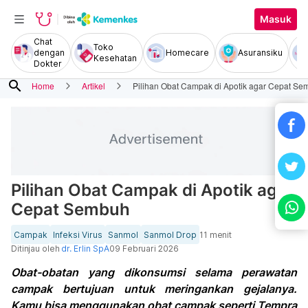
Masuk
Chat
Toko
dengan
Homecare
Asuransiku
Kesehatan
Dokter
search
Home
Artikel
Pilihan Obat Campak di Apotik agar Cepat S
Pilihan Obat Campak di Apotik agar
Cepat Sembuh
Campak
Infeksi Virus
Sanmol
Sanmol Drop
11 menit
Ditinjau oleh
dr. Erlin SpA
09 Februari 2026
Obat-obatan yang dikonsumsi selama perawatan
campak bertujuan untuk meringankan gejalanya.
Kamu bisa menggunakan obat campak seperti Tempra