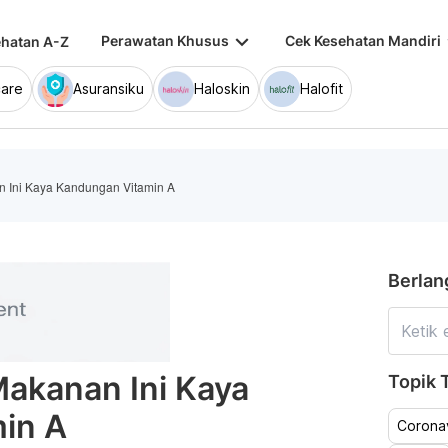
keyboard_arrow_down
keybo
Perawatan Khusus
Cek Kesehatan Mandiri
hatan A-Z
are
Asuransiku
Haloskin
Halofit
an Ini Kaya Kandungan Vitamin A
Berlan
Makanan Ini Kaya
Topik T
in A
Coronav