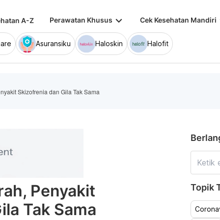
keyboard_arrow_down
keybo
Perawatan Khusus
Cek Kesehatan Mandiri
hatan A-Z
are
Asuransiku
Haloskin
Halofit
nyakit Skizofrenia dan Gila Tak Sama
Berlan
rah, Penyakit
Topik T
Gila Tak Sama
Coronav