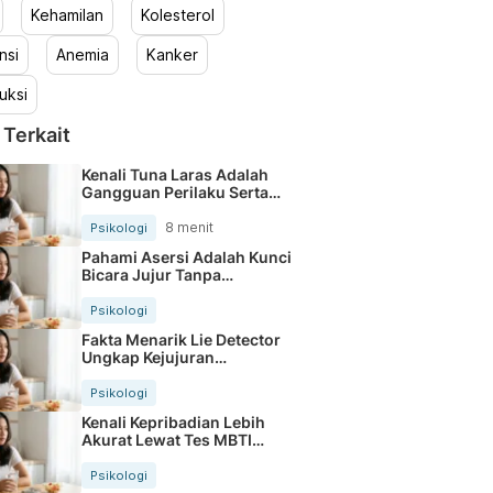
Kehamilan
Kolesterol
nsi
Anemia
Kanker
uksi
 Terkait
Kenali Tuna Laras Adalah
Gangguan Perilaku Serta
Cirinya
8 menit
Psikologi
Pahami Asersi Adalah Kunci
Bicara Jujur Tanpa
Menyakiti
Psikologi
Fakta Menarik Lie Detector
Ungkap Kejujuran
Seseorang
Psikologi
Kenali Kepribadian Lebih
Akurat Lewat Tes MBTI
Sakinorva
Psikologi