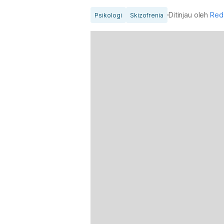
Ditinjau oleh
Red
Psikologi
Skizofrenia