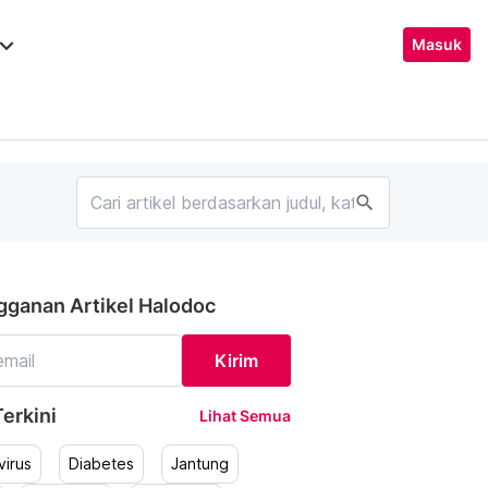
ard_arrow_down
Masuk
search
gganan Artikel Halodoc
Kirim
erkini
Lihat Semua
irus
Diabetes
Jantung