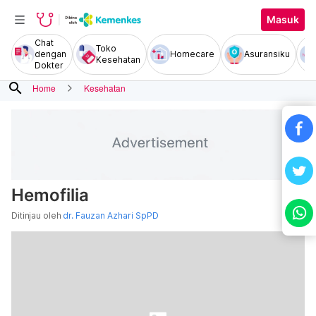
Masuk
Chat
Toko
dengan
Homecare
Asuransiku
Kesehatan
Dokter
search
Home
Kesehatan
Hemofilia
Ditinjau oleh
dr. Fauzan Azhari SpPD