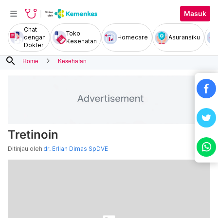
Masuk
Chat
Toko
dengan
Homecare
Asuransiku
Kesehatan
Dokter
search
Home
Kesehatan
Tretinoin
Ditinjau oleh
dr. Erlian Dimas SpDVE