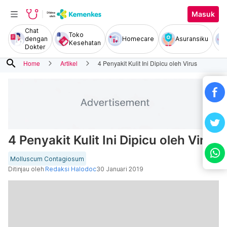
Masuk
Chat
Toko
dengan
Homecare
Asuransiku
Kesehatan
Dokter
search
Home
Artikel
4 Penyakit Kulit Ini Dipicu oleh Virus
4 Penyakit Kulit Ini Dipicu oleh Virus
Molluscum Contagiosum
Ditinjau oleh
Redaksi Halodoc
30 Januari 2019