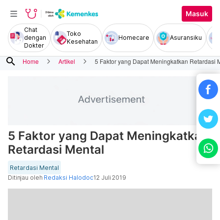
Masuk
Chat
Toko
dengan
Homecare
Asuransiku
Kesehatan
Dokter
search
Home
Artikel
5 Faktor yang Dapat Meningkatkan Retardasi 
5 Faktor yang Dapat Meningkatkan
Retardasi Mental
Retardasi Mental
Ditinjau oleh
Redaksi Halodoc
12 Juli 2019