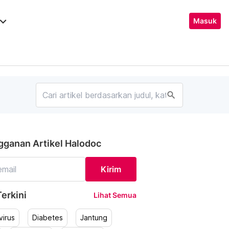
ard_arrow_down
Masuk
search
gganan Artikel Halodoc
Kirim
erkini
Lihat Semua
irus
Diabetes
Jantung