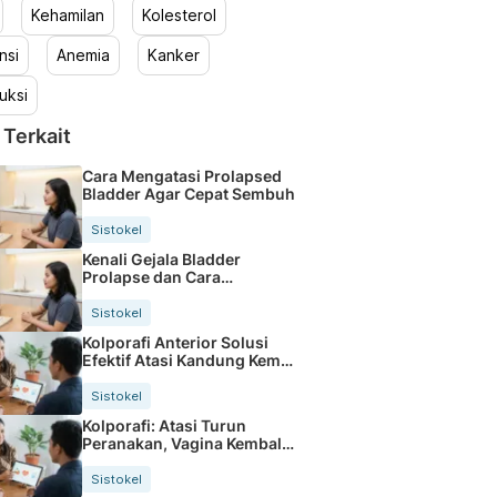
Kehamilan
Kolesterol
nsi
Anemia
Kanker
uksi
 Terkait
Cara Mengatasi Prolapsed
Bladder Agar Cepat Sembuh
Sistokel
Kenali Gejala Bladder
Prolapse dan Cara
Mengatasinya
Sistokel
Kolporafi Anterior Solusi
Efektif Atasi Kandung Kemih
Turun
Sistokel
Kolporafi: Atasi Turun
Peranakan, Vagina Kembali
Normal
Sistokel