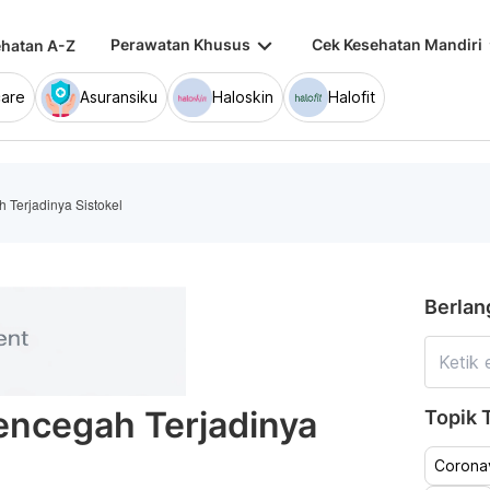
keyboard_arrow_down
keybo
Perawatan Khusus
Cek Kesehatan Mandiri
hatan A-Z
are
Asuransiku
Haloskin
Halofit
 Terjadinya Sistokel
Berlan
encegah Terjadinya
Topik T
Coronav