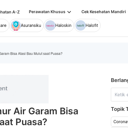
keyboard_arrow_down
keybo
Perawatan Khusus
Cek Kesehatan Mandiri
hatan A-Z
are
Asuransiku
Haloskin
Halofit
Garam Bisa Atasi Bau Mulut saat Puasa?
Berlan
ur Air Garam Bisa
Topik T
saat Puasa?
Coronav