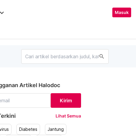
ard_arrow_down
Masuk
search
gganan Artikel Halodoc
Kirim
erkini
Lihat Semua
irus
Diabetes
Jantung