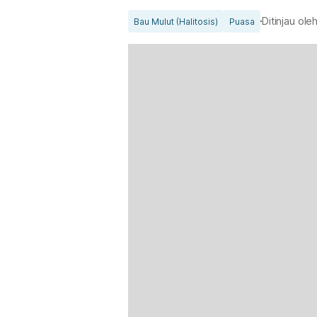
Ditinjau ole
Bau Mulut (Halitosis)
Puasa