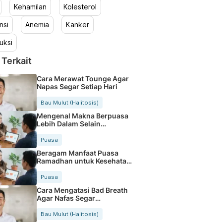
Kehamilan
Kolesterol
nsi
Anemia
Kanker
uksi
 Terkait
Cara Merawat Tounge Agar
Napas Segar Setiap Hari
Bau Mulut (Halitosis)
Mengenal Makna Berpuasa
Lebih Dalam Selain
Menahan Lapar
Puasa
Beragam Manfaat Puasa
Ramadhan untuk Kesehatan
Tubuh
Puasa
Cara Mengatasi Bad Breath
Agar Nafas Segar
Sepanjang Hari
Bau Mulut (Halitosis)