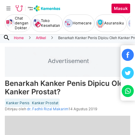
Masuk
Chat
Toko
dengan
Homecare
Asuransiku
Kesehatan
Dokter
search
Home
Artikel
Benarkah Kanker Penis Dipicu Oleh Kanker Pr
Benarkah Kanker Penis Dipicu Oleh
Kanker Prostat?
Kanker Penis
Kanker Prostat
Ditinjau oleh
dr. Fadhli Rizal Makarim
14 Agustus 2019