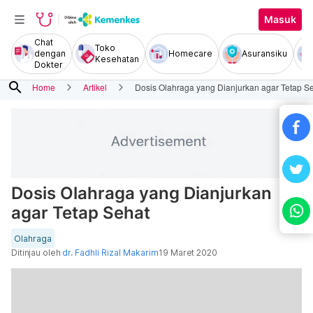
Masuk
Chat
Toko
dengan
Homecare
Asuransiku
Kesehatan
Dokter
search
Home
Artikel
Dosis Olahraga yang Dianjurkan agar Tetap S
Dosis Olahraga yang Dianjurkan
agar Tetap Sehat
Olahraga
Ditinjau oleh
dr. Fadhli Rizal Makarim
19 Maret 2020