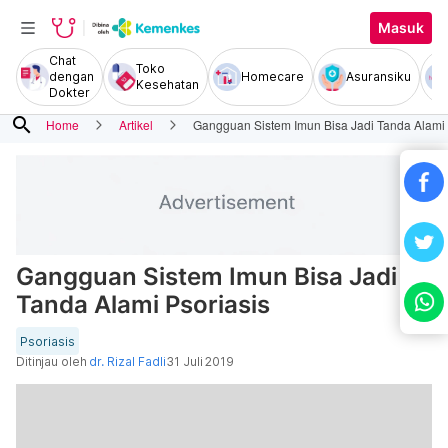
Masuk
Chat
Toko
dengan
Homecare
Asuransiku
Kesehatan
Dokter
search
Home
Artikel
Gangguan Sistem Imun Bisa Jadi Tanda Alami 
Gangguan Sistem Imun Bisa Jadi
Tanda Alami Psoriasis
Psoriasis
Ditinjau oleh
dr. Rizal Fadli
31 Juli 2019