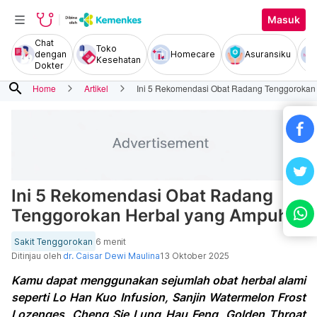
Masuk
Chat
Toko
dengan
Homecare
Asuransiku
Kesehatan
Dokter
search
Home
Artikel
Ini 5 Rekomendasi Obat Radang Tenggorokan
Ini 5 Rekomendasi Obat Radang
Tenggorokan Herbal yang Ampuh
Sakit Tenggorokan
6 menit
Ditinjau oleh
dr. Caisar Dewi Maulina
13 Oktober 2025
Kamu dapat menggunakan sejumlah obat herbal alami
seperti Lo Han Kuo Infusion, Sanjin Watermelon Frost
Lozenges, Cheng Sie Lung Hau Feng, Golden Throat