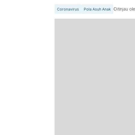
Ditinjau o
Coronavirus
Pola Asuh Anak