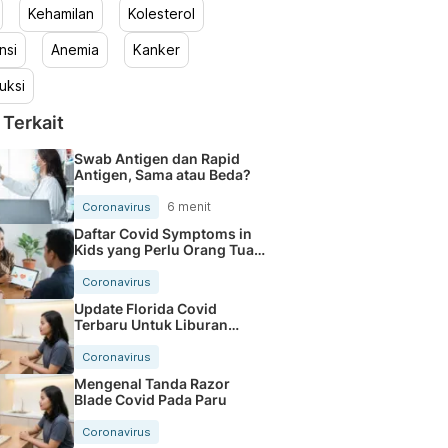
Kehamilan
Kolesterol
nsi
Anemia
Kanker
uksi
 Terkait
Swab Antigen dan Rapid
Antigen, Sama atau Beda?
6 menit
Coronavirus
Daftar Covid Symptoms in
Kids yang Perlu Orang Tua
Tahu
Coronavirus
Update Florida Covid
Terbaru Untuk Liburan
Makin Aman
Coronavirus
Mengenal Tanda Razor
Blade Covid Pada Paru
Coronavirus