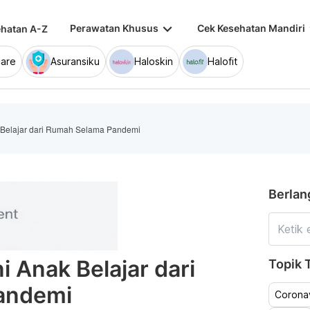
keyboard_arrow_down
keybo
Perawatan Khusus
Cek Kesehatan Mandiri
hatan A-Z
are
Asuransiku
Haloskin
Halofit
 Belajar dari Rumah Selama Pandemi
Berlan
 Anak Belajar dari
Topik T
andemi
Coronav