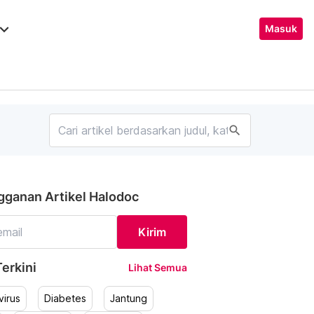
ard_arrow_down
Masuk
search
gganan Artikel Halodoc
Kirim
erkini
Lihat Semua
irus
Diabetes
Jantung