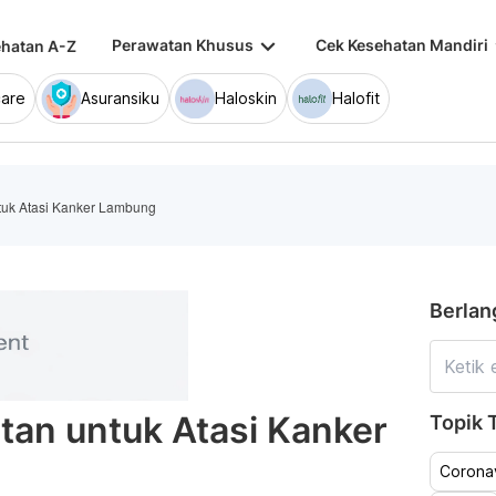
keyboard_arrow_down
keybo
Perawatan Khusus
Cek Kesehatan Mandiri
hatan A-Z
are
Asuransiku
Haloskin
Halofit
tuk Atasi Kanker Lambung
Berlan
tan untuk Atasi Kanker
Topik T
Coronav