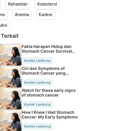
Kehamilan
Kolesterol
nsi
Anemia
Kanker
uksi
 Terkait
Fakta Harapan Hidup dan
Stomach Cancer Survival
Rate
Kanker Lambung
Ciri dan Symptoms of
Stomach Cancer yang
Sering Diabaikan
Kanker Lambung
Watch for these early signs
of stomach cancer
Kanker Lambung
How I Knew I Had Stomach
Cancer: My Early Symptoms
Kanker Lambung