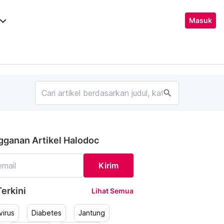
ard_arrow_down
Masuk
search
gganan Artikel Halodoc
Kirim
erkini
Lihat Semua
irus
Diabetes
Jantung