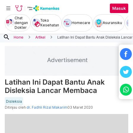
Masuk
Chat
Toko
dengan
Homecare
Asuransiku
Kesehatan
Dokter
search
Home
Artikel
Latihan Ini Dapat Bantu Anak Disleksia Lanc
Latihan Ini Dapat Bantu Anak
Disleksia Lancar Membaca
Disleksia
Ditinjau oleh
dr. Fadhli Rizal Makarim
03 Maret 2020