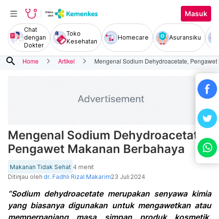
Masuk
Chat
Toko
dengan
Homecare
Asuransiku
Kesehatan
Dokter
search
Home
Artikel
Mengenal Sodium Dehydroacetate, Pengawet
Mengenal Sodium Dehydroacetate,
Pengawet Makanan Berbahaya
Makanan Tidak Sehat
4 menit
Ditinjau oleh
dr. Fadhli Rizal Makarim
23 Juli 2024
“Sodium dehydroacetate merupakan senyawa kimia
yang biasanya digunakan untuk mengawetkan atau
memperpanjang masa simpan produk kosmetik.